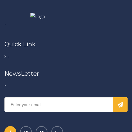
-
Quick Link
-
NewsLetter
-