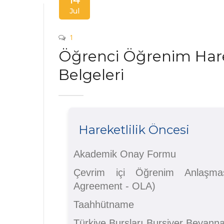
Jul
1
Öğrenci Öğrenim Harek
Belgeleri
Hareketlilik Öncesi
Akademik Onay Formu
Çevrim içi Öğrenim Anlaşmas
Agreement - OLA)
Taahhütname
Türkiye Bursları Bursiyer Beyann