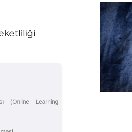
etliliği
ı (Online Learning
amesi