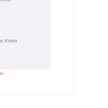
er Kısmı
iz.